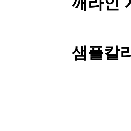
깨라인 
샘플칼라 
어깨라