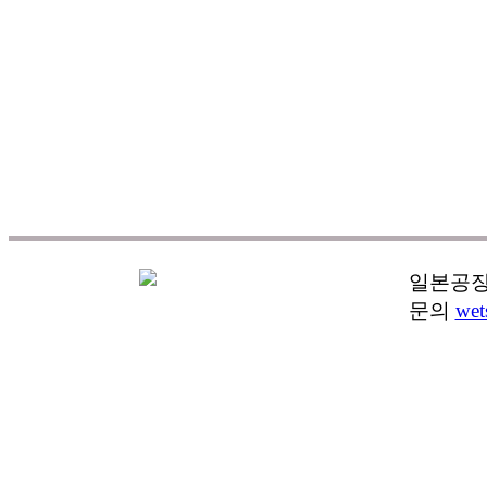
일본공장
문의
wet