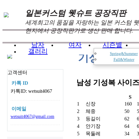
일본커스텀 웻슈트 공장직판
세계최고의 품질을 자랑하는 일본 커스텀 
현지에서 공장직판가로 생산 판매 합니다.
남자
여자
시즌별
갤러리
Spring&Summer
기성복 사이
Fall&Winter
고객센터
남성 기성복 사이
카톡 ID
카톡ID: wetsuit4067
S
1
신장
160
이메일
2
체중
50
wetsuit4067@gmail.com
3
등길이
62
4
안기장
64
5
목둘레
34