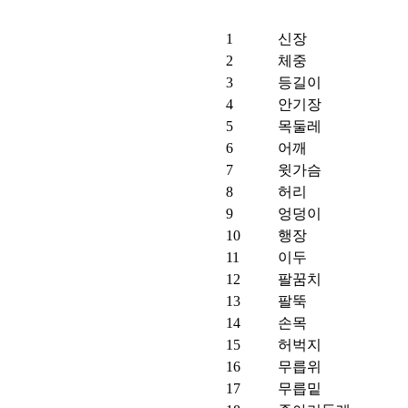
1
신장
2
체중
3
등길이
4
안기장
5
목둘레
6
어깨
7
윗가슴
8
허리
9
엉덩이
10
행장
11
이두
12
팔꿈치
13
팔뚝
14
손목
15
허벅지
16
무릅위
17
무릅밑