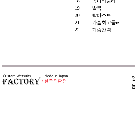
18
종아리둘레
19
발목
20
탑바스트
21
가슴최고둘레
22
가슴간격