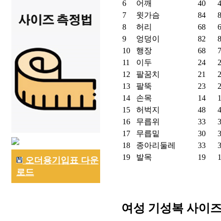
6
어깨
40
7
윗가슴
84
8
허리
68
9
엉덩이
82
10
행장
68
11
이두
24
12
팔꿈치
21
13
팔뚝
23
14
손목
14
15
허벅지
48
16
무릅위
33
17
무릅밑
30
18
종아리둘레
33
19
발목
19
오더용기입표 다운
로드
여성 기성복 사이