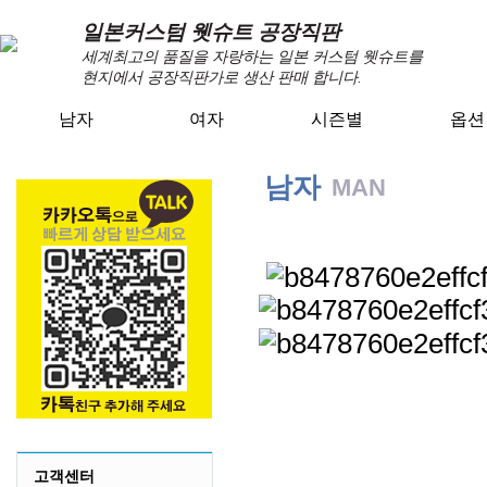
일본커스텀 웻슈트 공장직판
세계최고의 품질을 자랑하는 일본 커스텀 웻슈트를
현지에서 공장직판가로 생산 판매 합니다.
남자
여자
시즌별
옵션
남자
MAN
FELLOW 일본 서핑 웻슈
고객센터