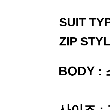
SUIT TY
ZIP STY
BODY :
사이즈 :